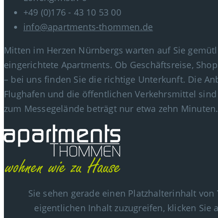
+49 (0)176 - 43 10 53 00
info@apartments-thommen.de
Mitten im Herzen Nürnbergs warten auf Sie gemüt
eingerichtete Apartments. Ob Geschäftsreise, Shop
– bei uns finden Sie die richtige Unterkunft. Die 
Flughafen und die öffentlichen Verkehrsmittel sind 
zum Messegelände beträgt nur etwa zehn Minuten
Sie sehen gerade einen Platzhalterinhalt von
eigentlichen Inhalt zuzugreifen, klicken Sie