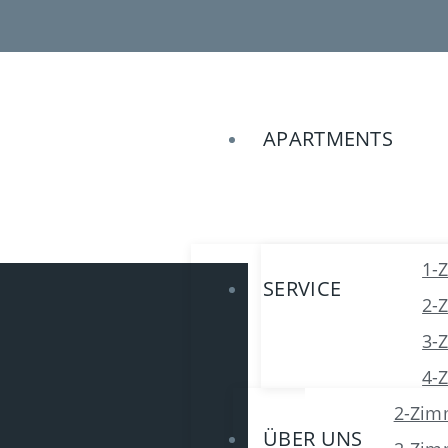
APARTMENTS
1-
SERVICE
2-
3-
4-
2-Zim
ÜBER UNS