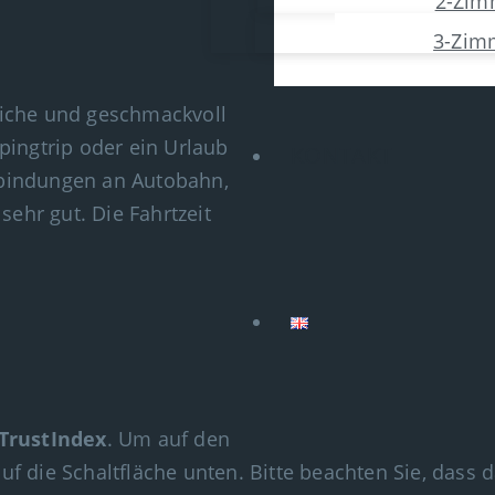
2-Zim
3-Zim
liche und geschmackvoll
pingtrip oder ein Urlaub
KONTAKT
Anbindungen an Autobahn,
sehr gut. Die Fahrtzeit
.
TrustIndex
. Um auf den
 auf die Schaltfläche unten. Bitte beachten Sie, das