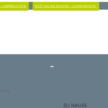
 - LAMPRECHTSTR.
JETZT ONLINE BUCHEN - LOHENGRINSTR..
hofstr.
ZU HAUSE