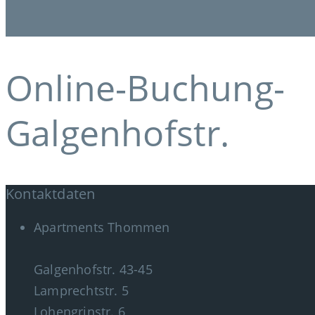
Online-Buchung-
Galgenhofstr.
Kontaktdaten
Apartments Thommen
Galgenhofstr. 43-45
Lamprechtstr. 5
Lohengrinstr. 6